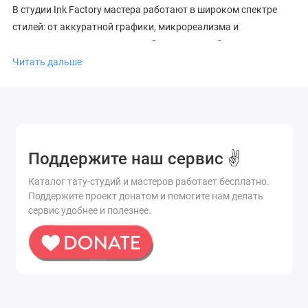
В студии Ink Factory мастера работают в широком спектре
стилей: от аккуратной графики, микрореализма и
минимализма до традиционной татуировки, блэкворка и
орнаментала. Посетителям доступны следующие
Читать дальше
направления:
Разработка индивидуальных эскизов с нуля;
Нанесение цветных и черно-белых татуировок;
Перекрытие (каверап) и реставрация старых или
Поддержите наш сервис ✌️
некачественных работ;
Маскировка шрамов и рубецов.
Каталог тату-студий и мастеров работает бесплатно.
Поддержите проект донатом и помогите нам делать
Пирсинг в Ink Factory
сервис удобнее и полезнее.
(София)
Помимо нательной живописи, в студии представлена услуга
профессионального боди-модифицирования. Процедура
пирсинга в Ink Factory выполняется с использованием