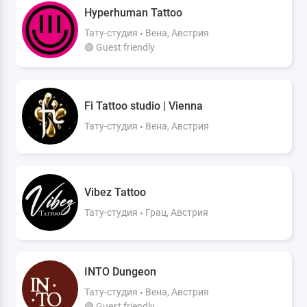
Hyperhuman Tattoo
Тату-студия
Вена, Австрия
🟢 Guest friendly
Fi Tattoo studio | Vienna
Тату-студия
Вена, Австрия
Vibez Tattoo
Тату-студия
Грац, Австрия
INTO Dungeon
Тату-студия
Вена, Австрия
🟢 Guest friendly