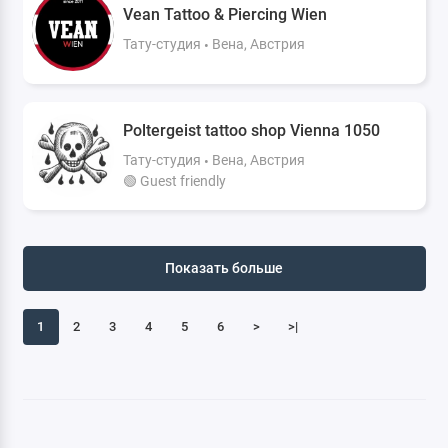
Vean Tattoo & Piercing Wien
Тату-студия
Вена, Австрия
Poltergeist tattoo shop Vienna 1050
Тату-студия
Вена, Австрия
🟢 Guest friendly
Показать больше
1
2
3
4
5
6
>
>|