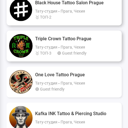
Black House Tattoo Salon Prague
Тату-студия
Прага, Чехия
🥇 ТОП-2
Triple Crown Tattoo Prague
Тату-студия
Прага, Чехия
🥇 ТОП-3
🟢 Guest friendly
One Love Tattoo Prague
Тату-студия
Прага, Чехия
🟢 Guest friendly
Kafka INK Tattoo & Piercing Studio
Тату-студия
Прага, Чехия