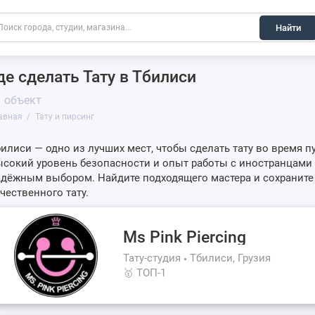
Найти
де сделать Тату в Тбилиси
1 объект
авная
Тату и пирсинг
илиси — одно из лучших мест, чтобы сделать тату во время 
сокий уровень безопасности и опыт работы с иностранцами
дёжным выбором. Найдите подходящего мастера и сохраните
чественного тату.
Ms Pink Piercing
Тату-студия
Тбилиси, Грузия
🥇 ТОП-1