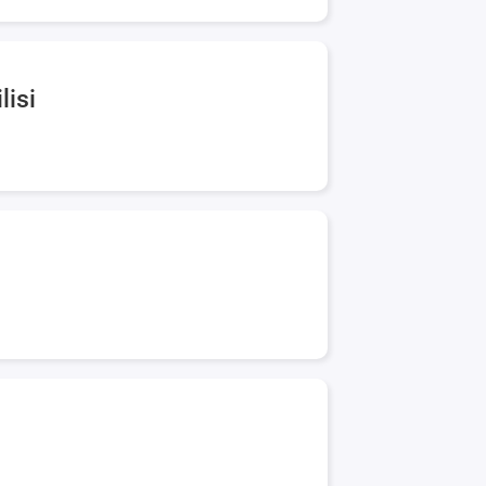
lisi
g