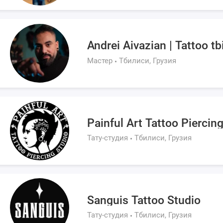
Andrei Aivazian | Tattoo tbi
Мастер
Тбилиси, Грузия
Painful Art Tattoo Piercin
Тату-студия
Тбилиси, Грузия
Sanguis Tattoo Studio
Тату-студия
Тбилиси, Грузия