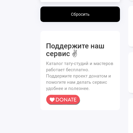
Сбросить
Поддержите наш
сервис ✌️
Каталог тату-студий и мастеров
работает бесплатно.
Поддержите проект донатом и
помогите нам делать сервис
удобнее и полезнее.