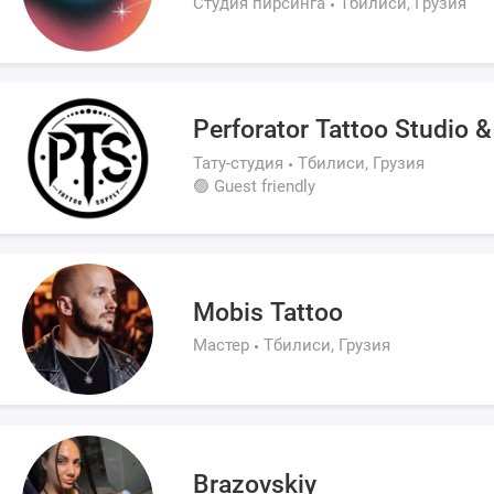
Студия пирсинга
Тбилиси, Грузия
Perforator Tattoo Studio & 
Тату-студия
Тбилиси, Грузия
🟢 Guest friendly
Mobis Tattoo
Мастер
Тбилиси, Грузия
Brazovskiy