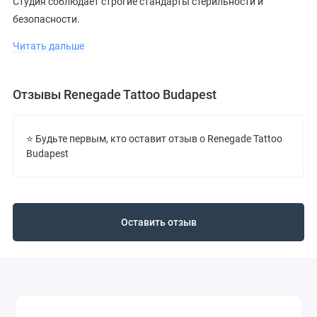
Студия соблюдает строгие стандарты стерильности и
безопасности.
Рекомендуется ознакомиться с портфолио и отзывами перед
Читать дальше
визитом.
Отзывы Renegade Tattoo Budapest
⭐ Будьте первым, кто оставит отзыв о Renegade Tattoo
Budapest
Оставить отзыв