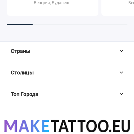
Венгрия, Будапешт
Ве
Страны
Столицы
Топ Города