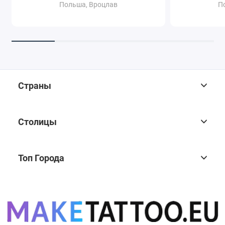
Польша, Вроцлав
П
Страны
Столицы
Топ Города