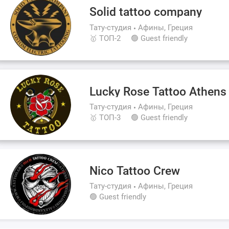
Solid tattoo company
Тату-студия
Афины, Греция
🥇 ТОП-2
🟢 Guest friendly
Lucky Rose Tattoo Athens
Тату-студия
Афины, Греция
🥇 ТОП-3
🟢 Guest friendly
Nico Tattoo Crew
Тату-студия
Афины, Греция
🟢 Guest friendly