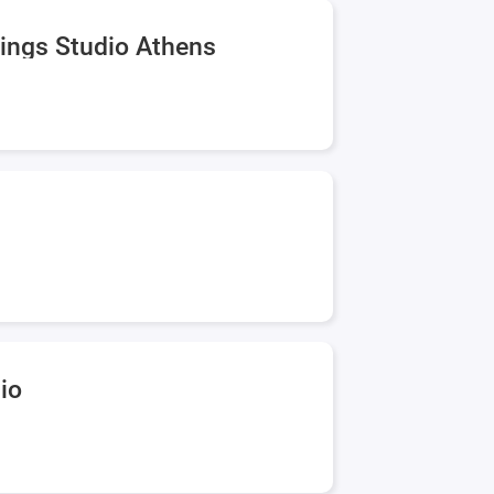
cings Studio Athens
io