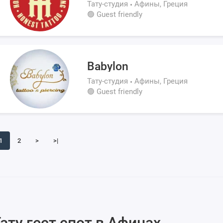
Тату-студия
Афины, Греция
🟢 Guest friendly
Babylon
Тату-студия
Афины, Греция
🟢 Guest friendly
1
2
>
>|
ату гест спот в Афинах