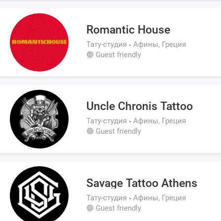
Romantic House
Тату-студия
Афины, Греция
🟢 Guest friendly
Uncle Chronis Tattoo
Тату-студия
Афины, Греция
🟢 Guest friendly
Savage Tattoo Athens
Тату-студия
Афины, Греция
🟢 Guest friendly