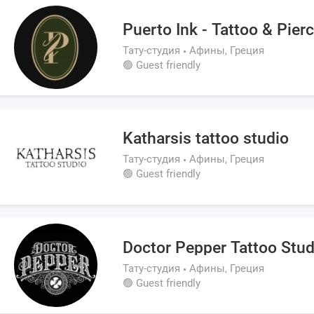
Puerto Ink - Tattoo & Pier
Тату-студия
Афины, Греция
🟢 Guest friendly
Katharsis tattoo studio
Тату-студия
Афины, Греция
🟢 Guest friendly
Doctor Pepper Tattoo Stud
Тату-студия
Афины, Греция
🟢 Guest friendly