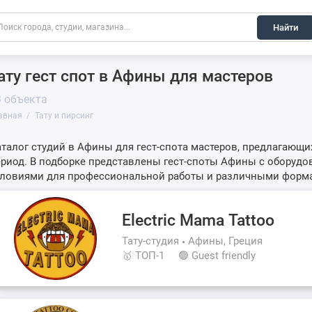
Найти
ату гест спот в Афины для мастеров
3 объекта
авная
Тату и пирсинг
талог студий в Афины для гест-спота мастеров, предлагающ
риод. В подборке представлены гест-споты Афины с оборуд
словиями для профессиональной работы и различными форм
Electric Mama Tattoo
Тату-студия
Афины, Греция
🥇 ТОП-1
🟢 Guest friendly