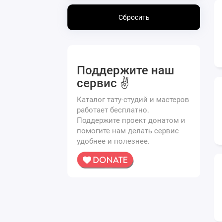
Сбросить
Поддержите наш
сервис ✌️
Каталог тату-студий и мастеров
работает бесплатно.
Поддержите проект донатом и
помогите нам делать сервис
удобнее и полезнее.