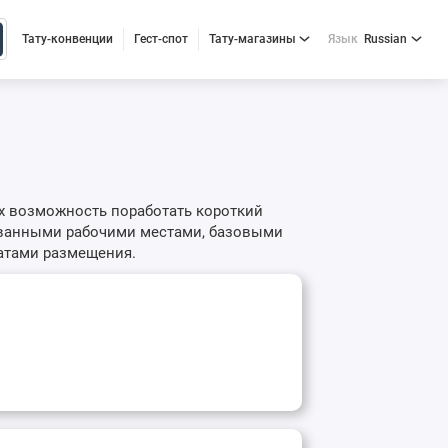
Тату-конвенции
Гест-спот
Тату-магазины
Язык
Russian
их возможность поработать короткий
ованными рабочими местами, базовыми
атами размещения.