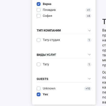
Варна
Пловдив
+1
София
+4
Т
Ва
ТИП КОМПАНИИ
пр
на
Тату-студия
1
ст
ор
ВИДЫ УСЛУГ
тв
ме
Тату
1
пр
Ос
по
GUESTS
ка
ка
Unknown
+10
пе
Yes
по
ва