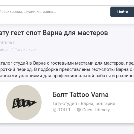
Найти
ату гест спот Варна для мастеров
 объект
авная
Тату и пирсинг
талог студий в Варне с гостевыми местами для мастеров, п
роткий период. В подборке представлены гест-споты Варна 
азовыми условиями для профессиональной работы и различ
Болт Tattoo Varna
Тату-студия
Варна, Болгария
🥇 ТОП-1
🟢 Guest friendly