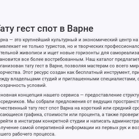
ату гест спот в Варне
рна — это крупнейший культурный и экономический центр на
ивлекает не только туристов, но и творческих профессионало
тельной живописи и ищет новые горизонты для самореализ
ановится все более востребованным. Наш каталог предлагае
ганизован тату гест в Варне, позволяя мастерам со всего ми
орчества. Этот ресурс создан как бесплатный инструмент, 
жду владельцами студий и приглашенными специалистами, 
озрачность условий.
новная концепция нашего сервиса — предоставление структ
средников. Мы собрали предложения от ведущих пространст
чественный тату гест спот Варна на короткий или средний сро
сающиеся графика, стоимости или процента, а также провери
рейти в инстаграм конкретной студии и написать администра
лучение самой оперативной информации из первых рук и во
шего рабочего процесса.