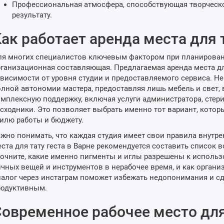
Профессиональная атмосфера, способствующая творческ
результату.
ак работает аренда места для 
я многих специалистов ключевым фактором при планирован
ганизационная составляющая. Предлагаемая аренда места для
висимости от уровня студии и предоставляемого сервиса. Н
лной автономии мастера, предоставляя лишь мебель и свет, в
мплексную поддержку, включая услуги администратора, сте
сходники. Это позволяет выбрать именно тот вариант, кото
илю работы и бюджету.
жно понимать, что каждая студия имеет свои правила внутр
ста для тату геста в Варне рекомендуется составить список
очните, какие именно пигменты и иглы разрешены к использ
чных вещей и инструментов в нерабочее время, и как органи
алог через инстаграм поможет избежать недопонимания и с
родуктивным.
овременное рабочее место для