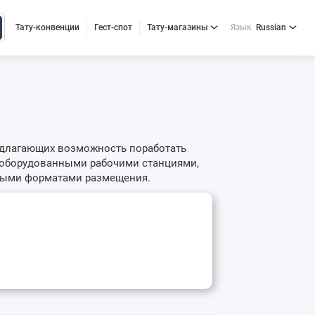
Тату-конвенции
Гест-спот
Тату-магазины
Язык
Russian
редлагающих возможность поработать
с оборудованными рабочими станциями,
ными форматами размещения.