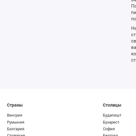
По
пи
по
На
ст
св
ва
ко
ст
Страны
Столицы
Венгрия
Будапешт
Румыния
Бухарест
Болгария
София
Словакия
Белград