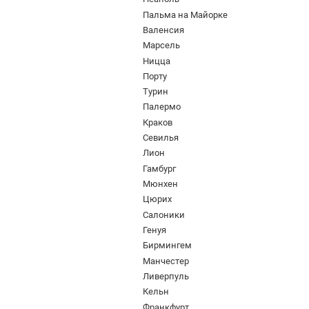
Пальма на Майорке
Валенсия
Марсель
Ницца
Порту
Турин
Палермо
Краков
Севилья
Лион
Гамбург
Мюнхен
Цюрих
Салоники
Генуя
Бирмингем
Манчестер
Ливерпуль
Кельн
Франкфурт