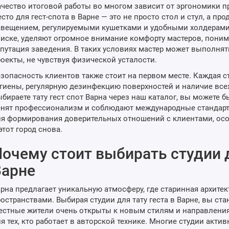
чество итоговой работы во многом зависит от эргономики п
сто для гест-спота в Варне — это не просто стол и стул, а п
вещением, регулируемыми кушетками и удобными холдерами
иске, уделяют огромное внимание комфорту мастеров, понима
путация заведения. В таких условиях мастер может выполня
оекты, не чувствуя физической усталости.
зопасность клиентов также стоит на первом месте. Каждая 
гиены, регулярную дезинфекцию поверхностей и наличие все
бираете тату гест спот Варна через наш каталог, вы можете бы
нят профессионализм и соблюдают международные стандарт
я формирования доверительных отношений с клиентами, осо
этот город снова.
очему стоит выбирать студии д
Варне
рна предлагает уникальную атмосферу, где старинная архитек
остранствами. Выбирая студии для тату геста в Варне, вы ст
стные жители очень открыты к новым стилям и направлени
я тех, кто работает в авторской технике. Многие студии акт