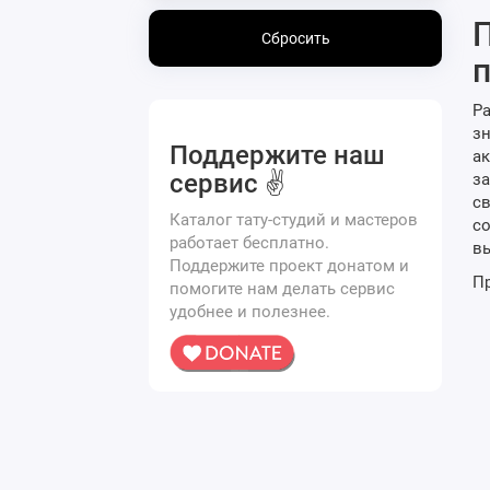
П
Сбросить
Ра
зн
Поддержите наш
ак
сервис ✌️
за
св
Каталог тату-студий и мастеров
со
работает бесплатно.
вы
Поддержите проект донатом и
Пр
помогите нам делать сервис
удобнее и полезнее.