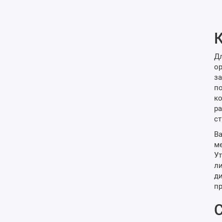
К
Дл
ор
за
по
ко
ра
ст
Ва
ме
Ут
ли
ди
п
С