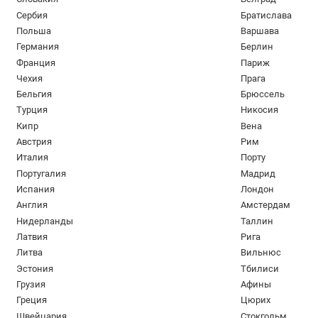
Сербия
Братислава
Польша
Варшава
Германия
Берлин
Франция
Париж
Чехия
Прага
Бельгия
Брюссель
Турция
Никосия
Кипр
Вена
Австрия
Рим
Италия
Порту
Португалия
Мадрид
Испания
Лондон
Англия
Амстердам
Нидерланды
Таллин
Латвия
Рига
Литва
Вильнюс
Эстония
Тбилиси
Грузия
Афины
Греция
Цюрих
Швейцария
Стокгольм