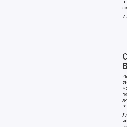
го
эс
Ис
О
Ры
эт
мо
па
до
го
Дл
ис
ва