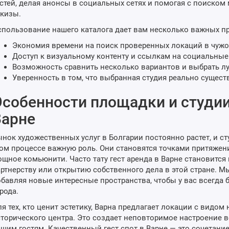
стей, делая анонсы в социальных сетях и помогая с поиском
кизы.
пользование нашего каталога дает вам несколько важных п
Экономия времени на поиск проверенных локаций в чужо
Доступ к визуальному контенту и ссылкам на социальные 
Возможность сравнить несколько вариантов и выбрать л
Уверенность в том, что выбранная студия реально существ
собенности площадки и студии 
Варне
нок художественных услуг в Болгарии постоянно растет, и сту
ом процессе важную роль. Они становятся точками притяжен
щное комьюнити. Часто тату гест аренда в Варне становитс
ртнерству или открытию собственного дела в этой стране. 
бавляя новые интересные пространства, чтобы у вас всегда
рода.
я тех, кто ценит эстетику, Варна предлагает локации с видом
торического центра. Это создает неповторимое настроение в
шим гостям. Качественный гест спот в Варне — это сочетани