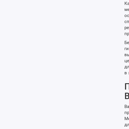
Ка
ме
ос
сп
ре
пр
Бе
ги
вы
це
дл
в 
П
Ва
пр
Ме
дл