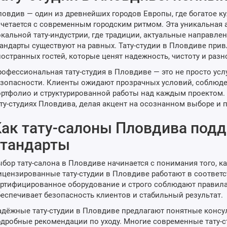
овдив — один из древнейших городов Европы, где богатое к
четается с современным городским ритмом. Эта уникальная 
кальной тату-индустрии, где традиции, актуальные направл
андарты существуют на равных. Тату-студии в Пловдиве прив
остранных гостей, которые ценят надежность, чистоту и разн
офессиональная тату-студия в Пловдиве — это не просто услу
зопасности. Клиенты ожидают прозрачных условий, соблюде
ртфолио и структурированной работы над каждым проектом. Э
ту-студиях Пловдива, делая акцент на осознанном выборе и 
ак тату-салоны Пловдива под
стандарты
бор тату-салона в Пловдиве начинается с понимания того, к
цензированные тату-студии в Пловдиве работают в соответ
ртифицированное оборудование и строго соблюдают правила
еспечивает безопасность клиентов и стабильный результат.
дёжные тату-студии в Пловдиве предлагают понятные консу
дробные рекомендации по уходу. Многие современные тату-