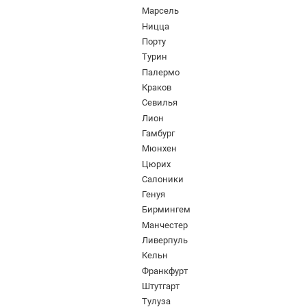
Марсель
Ницца
Порту
Турин
Палермо
Краков
Севилья
Лион
Гамбург
Мюнхен
Цюрих
Салоники
Генуя
Бирмингем
Манчестер
Ливерпуль
Кельн
Франкфурт
Штутгарт
Тулуза