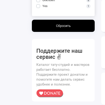
Unknown
8
Yes
1
Сбросить
Поддержите наш
сервис ✌️
Каталог тату-студий и мастеров
работает бесплатно.
Поддержите проект донатом и
помогите нам делать сервис
удобнее и полезнее.