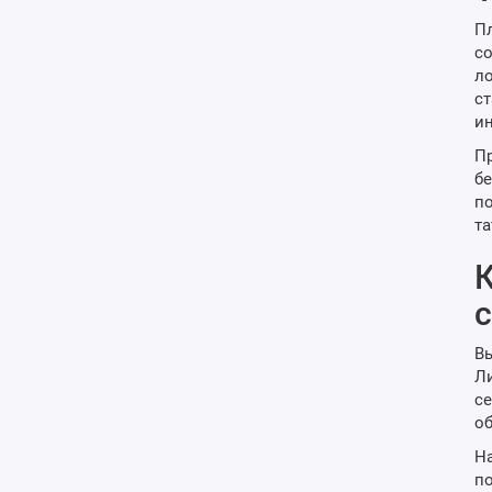
Пл
со
ло
ст
ин
Пр
бе
по
та
К
Вы
Ли
се
об
На
по