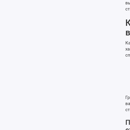
вы
ст
К
Ка
ха
сп
Гр
ва
ст
П