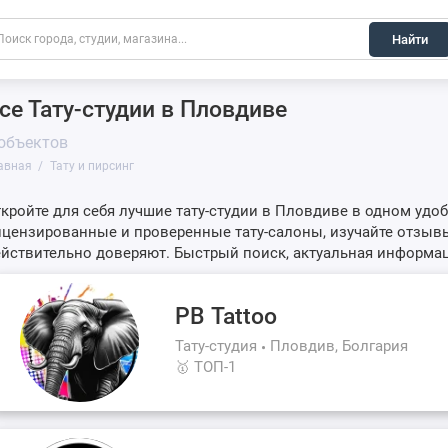
Найти
се Тату-студии в Пловдиве
 объектов
авная
Тату и пирсинг
кройте для себя лучшие тату-студии в Пловдиве в одном удо
цензированные и проверенные тату-салоны, изучайте отзывы
йствительно доверяют. Быстрый поиск, актуальная информац
PB Tattoo
Тату-студия
Пловдив, Болгария
🥇 ТОП-1