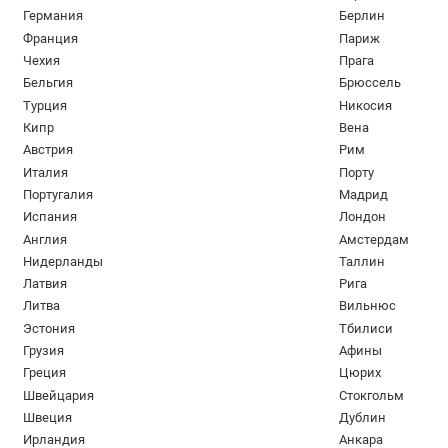
Германия
Берлин
Франция
Париж
Чехия
Прага
Бельгия
Брюссель
Турция
Никосия
Кипр
Вена
Австрия
Рим
Италия
Порту
Португалия
Мадрид
Испания
Лондон
Англия
Амстердам
Нидерланды
Таллин
Латвия
Рига
Литва
Вильнюс
Эстония
Тбилиси
Грузия
Афины
Греция
Цюрих
Швейцария
Стокгольм
Швеция
Дублин
Ирландия
Анкара