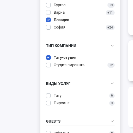
Бургас
+3
Варна
+11
Пловдив
София
+24
ТИП КОМПАНИИ
Тату-студия
Студия пирсинга
+2
ВИДЫ УСЛУГ
Тату
9
Пирсинг
3
GUESTS