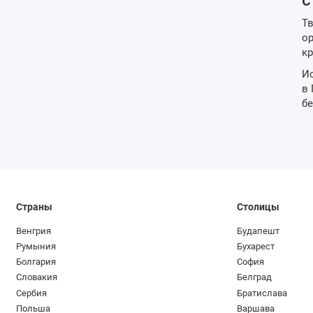
с
Тв
ор
кр
Ис
в 
бе
Страны
Столицы
Венгрия
Будапешт
Румыния
Бухарест
Болгария
София
Словакия
Белград
Сербия
Братислава
Польша
Варшава