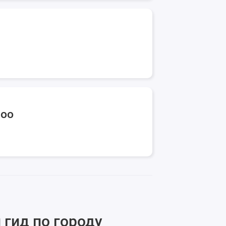
too
 гид по городу