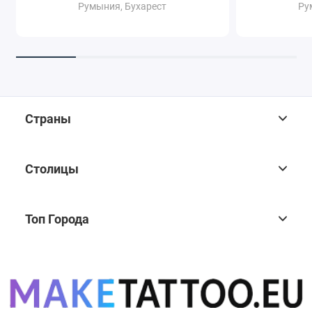
Румыния, Бухарест
Ру
Страны
Столицы
Топ Города