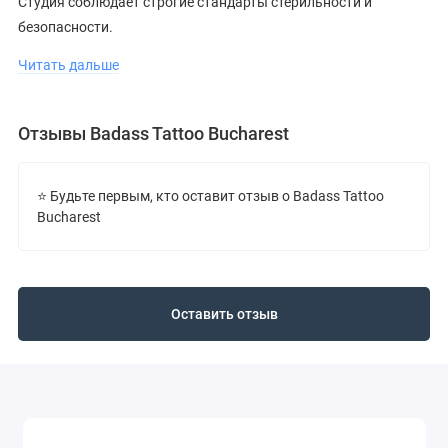
Студия соблюдает строгие стандарты стерильности и
безопасности.
Рекомендуется ознакомиться с портфолио и отзывами перед
Читать дальше
визитом.
Отзывы Badass Tattoo Bucharest
⭐ Будьте первым, кто оставит отзыв о Badass Tattoo
Bucharest
Оставить отзыв