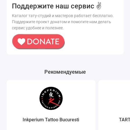
Поддержите наш сервис ✌️
Каталог тату-студий и мастеров работает бесплатно.
Поддержите проект донатом и помогите нам делать
сервис удобнее и полезнее.
Рекомендуемые
Inkperium Tattoo Bucuresti
TART 