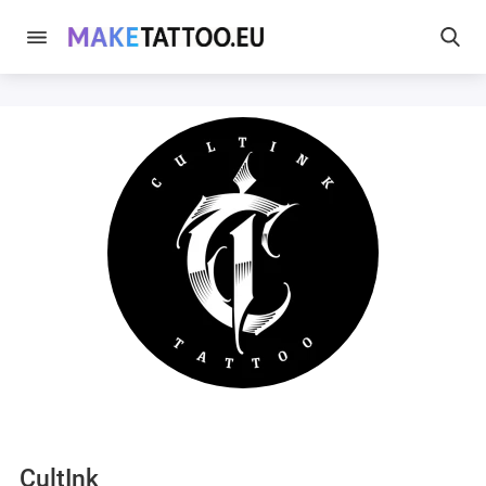
CultInk