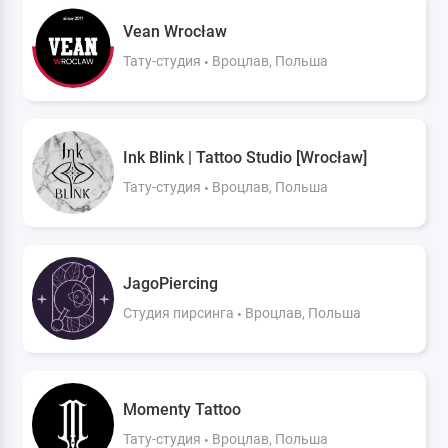
Vean Wrocław
Тату-студия
Вроцлав, Польша
Ink Blink | Tattoo Studio [Wrocław]
Тату-студия
Вроцлав, Польша
JagoPiercing
Студия пирсинга
Вроцлав, Польша
Momenty Tattoo
Тату-студия
Вроцлав, Польша