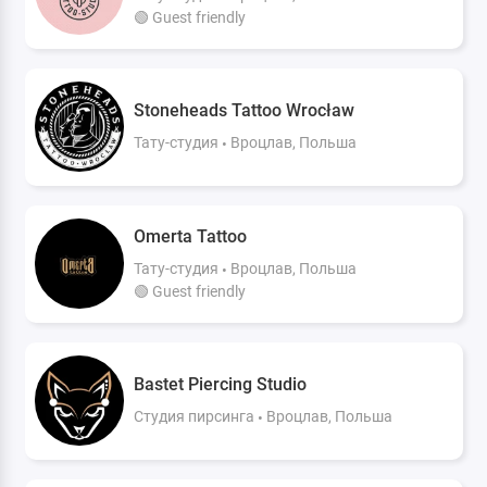
🟢 Guest friendly
Stoneheads Tattoo Wrocław
Тату-студия
Вроцлав, Польша
Omerta Tattoo
Тату-студия
Вроцлав, Польша
🟢 Guest friendly
Bastet Piercing Studio
Студия пирсинга
Вроцлав, Польша