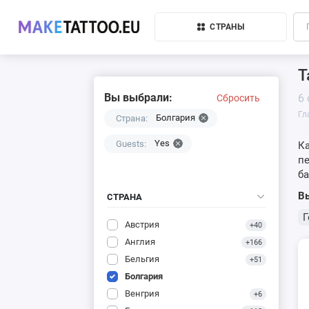
СТРАНЫ
Т
Вы выбрали:
6
Сбросить
Гл
Болгария
Страна:
Yes
Guests:
Ка
пе
б
Вы
СТРАНА
Г
Австрия
+40
Англия
+166
Бельгия
+51
Болгария
Венгрия
+6