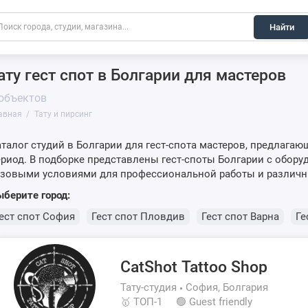
Найти
ату гест спот в Болгарии для мастеров
 объектов
авная
Тату и пирсинг
талог студий в Болгарии для гест-спота мастеров, предлага
риод. В подборке представлены гест-споты Болгарии с обор
азовыми условиями для профессиональной работы и различ
берите город:
ест спот София
Гест спот Пловдив
Гест спот Варна
Ге
CatShot Tattoo Shop
Тату-студия
София, Болгария
🥇 ТОП-1
🟢 Guest friendly