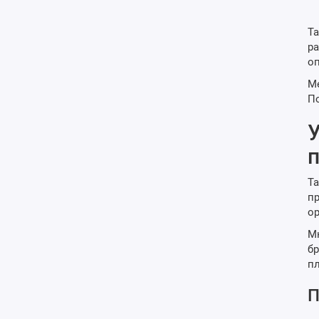
Та
ра
оп
Ме
По
У
п
Та
пр
ор
Мн
бр
пл
П