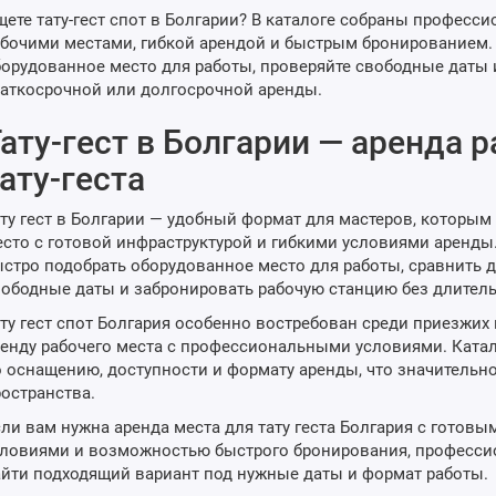
ете тату-гест спот в Болгарии? В каталоге собраны професс
бочими местами, гибкой арендой и быстрым бронированием.
орудованное место для работы, проверяйте свободные даты и
аткосрочной или долгосрочной аренды.
ату-гест в Болгарии — аренда 
ату-геста
ту гест в Болгарии — удобный формат для мастеров, которы
сто с готовой инфраструктурой и гибкими условиями аренды.
стро подобрать оборудованное место для работы, сравнить 
ободные даты и забронировать рабочую станцию без длител
ту гест спот Болгария особенно востребован среди приезжих
енду рабочего места с профессиональными условиями. Ката
 оснащению, доступности и формату аренды, что значительн
остранства.
ли вам нужна аренда места для тату геста Болгария с готов
ловиями и возможностью быстрого бронирования, профессио
йти подходящий вариант под нужные даты и формат работы.