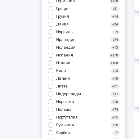
Германия
+118
Греция
+31
Грузия
+14
Дания
+24
Израиль
+9
Ирландия
+24
Исландия
+13
Испания
+170
Италия
+168
Кипр
+13
Латвия
+10
Литва
+11
Нидерланды
+37
Норвегия
+10
Польша
+74
Португалия
+75
Румыния
+10
Сербия
+7