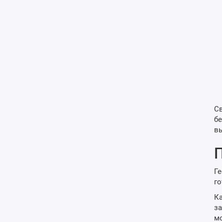
Св
бе
в
П
Ге
го
Ка
за
мо