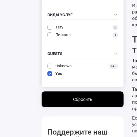
Ищ
ра
ВИДЫ УСЛУГ
об
кр
Тату
6
Пирсинг
1
Т
т
GUESTS
Та
Unknown
+45
ме
бы
Yes
св
Та
ар
Сбросить
по
пр
Ес
ус
Поддержите наш
на