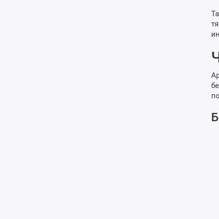
Та
тя
ин
Ч
Ар
бе
п
Б