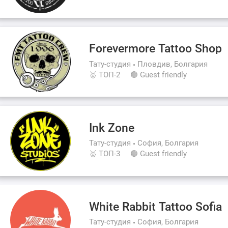
Forevermore Tattoo Shop
Тату-студия
Пловдив, Болгария
🥇 ТОП-2
🟢 Guest friendly
Ink Zone
Тату-студия
София, Болгария
🥇 ТОП-3
🟢 Guest friendly
White Rabbit Tattoo Sofia
Тату-студия
София, Болгария