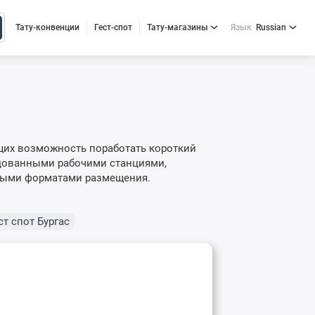
Тату-конвенции
Гест-спот
Тату-магазины
Язык
Russian
ющих возможность поработать короткий
удованными рабочими станциями,
ными форматами размещения.
ст спот Бургас