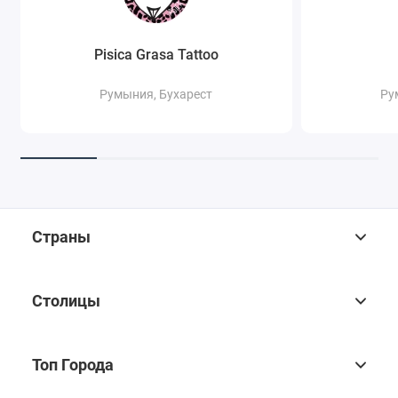
Pisica Grasa Tattoo
Румыния, Бухарест
Ру
Страны
Столицы
Топ Города