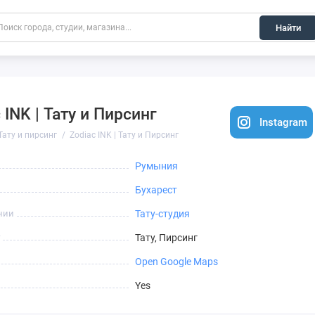
Найти
 INK | Тату и Пирсинг
Instagram
Тату и пирсинг
Zodiac INK | Тату и Пирсинг
Румыния
Бухарест
нии
Тату-студия
Тату, Пирсинг
Open Google Maps
Yes