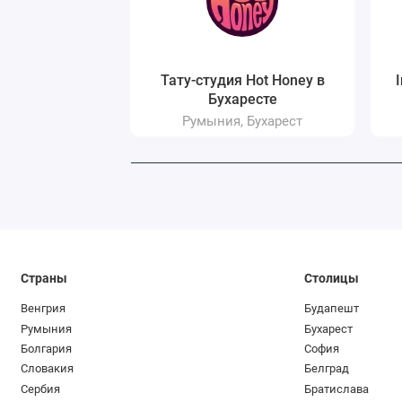
контура;
Графика и випшейдинг
— детализ
переходов;
Тату-студия Hot Honey в
Реализм
— перенос портретных и
Бухаресте
Перекрытие и обновление (Cover
Румыния, Бухарест
предварительной консультации.
Процесс начинается с обсуждения идеи
расположением на теле и цветовой гамм
времени.
Профессиональны
Страны
Столицы
Услуги пирсинга в Zodiac INK оказыва
Венгрия
Будапешт
позволяет минимизировать дискомфорт 
Румыния
Бухарест
заживления.
Болгария
София
Материалы украшений:
Для перв
Словакия
Белград
Сербия
Братислава
имплантационного титана (станда