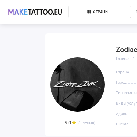
СТРАНЫ
Zodiac
Главная
Страна
Город
Тип компа
Виды услуг
Адрес
5.0
(1 отзыв)
Guests