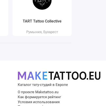
TART Tattoo Collective
Tatt
Румыния, Бухарест
Румыния,
5
Каталог тату-студий в Европе
О проекте Maketattoo.eu
Как формируется рейтинг
Условия использования