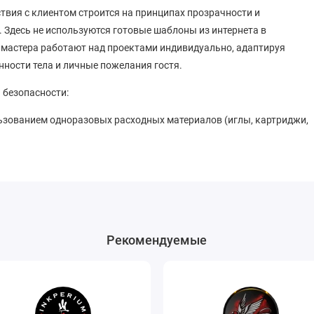
ствия с клиентом строится на принципах прозрачности и
 Здесь не используются готовые шаблоны из интернета в
мастера работают над проектами индивидуально, адаптируя
ности тела и личные пожелания гостя.
 безопасности:
зованием одноразовых расходных материалов (иглы, картриджи,
о и после каждого сеанса.
льзования проходят полный цикл стерилизации в сухожаровых
ванные пигменты от проверенных производителей.
атуировка
Рекомендуемые
и техниками нанесения рисунка на кожу. Клиенты могут
таких направлениях, как:
мализм
— небольшие работы, требующие точности и аккуратности