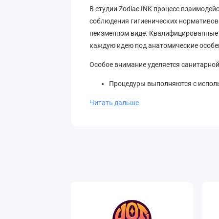
В студии Zodiac INK процесс взаимодей
соблюдения гигиенических нормативов.
неизменном виде. Квалифицированные 
каждую идею под анатомические особен
Особое внимание уделяется санитарной
Процедуры выполняются с исполь
защитные барьеры).
Читать дальше
Рабочие места дезинфицируются д
Инструменты многоразового испо
шкафах и автоклавах.
Мастера используют сертифициро
Художественная т
Специалисты студии владеют различным
обратиться для реализации проектов в 
Тонкие линии (Fine Line) и мини