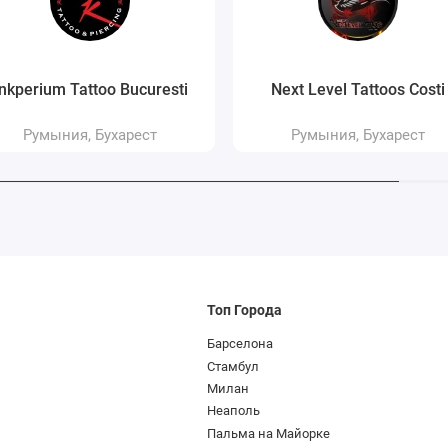
ированные рисунки с использованием черного пигмента и мягких
Inkperium Tattoo Bucuresti
Next Level Tattoos Costi
ли природных изображений с проработкой теней;
-up)
— коррекция старых или некачественных работ после
Румыния, Бухарест
Румыния, Бухарест
. Мастер помогает определиться с размером, оптимальным
ой, чтобы татуировка сохраняла четкость в течение долгого
й пирсинг
Топ Города
ют мастера, имеющие необходимые знания в области анатомии. Это
Барселона
во время процедуры и снизить риски осложнений в процессе
Стамбул
Милан
ичных проколов используются лабреты, штанги и кольца из
Неаполь
Пальма на Майорке
рт ASTM F-136). Этот металл биосовместим, не окисляется и