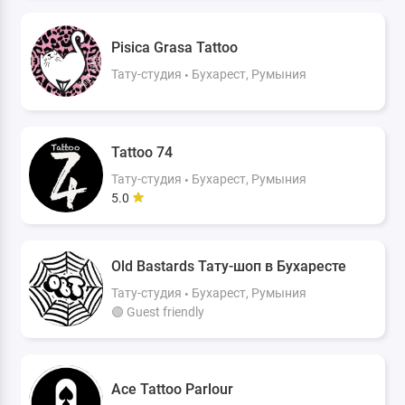
Pisica Grasa Tattoo
Тату-студия
Бухарест, Румыния
Tattoo 74
Тату-студия
Бухарест, Румыния
5.0
Old Bastards Тату-шоп в Бухаресте
Тату-студия
Бухарест, Румыния
🟢 Guest friendly
Ace Tattoo Parlour